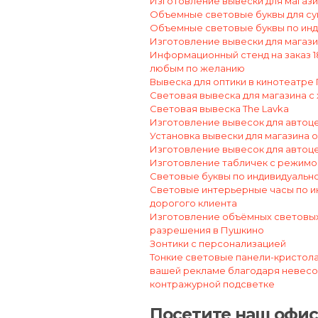
Изготовление вывески для магази
Объемные световые буквы для су
Объемные световые буквы по инди
Изготовление вывески для магази
Информационный стенд на заказ 
любым по желанию
Вывеска для оптики в кинотеатре
Световая вывеска для магазина с
Световая вывеска The Lavka
Изготовление вывесок для автоц
Установка вывески для магазина 
Изготовление вывесок для автоц
Изготовление табличек с режим
Световые буквы по индивидуально
Световые интерьерные часы по ин
дорогого клиента
Изготовление объёмных световы
разрешения в Пушкино
Зонтики с персонализацией
Тонкие световые панели-кристолаи
вашей рекламе благодаря невесом
контражурной подсветке
Посетите наш офис