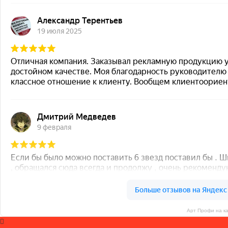
Арт Профи на к